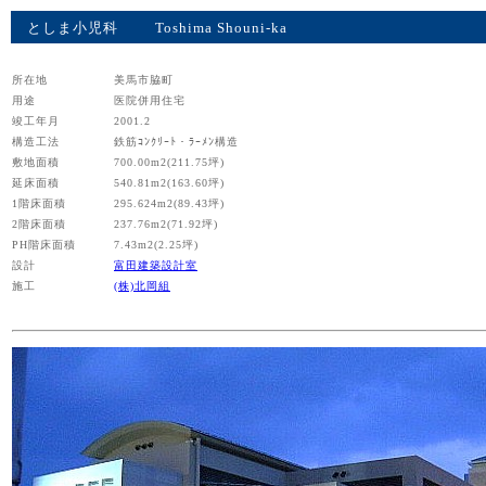
としま小児科
Toshima Shouni-ka
所在地
美馬市脇町
用途
医院併用住宅
竣工年月
2001.2
構造工法
鉄筋ｺﾝｸﾘｰﾄ・ﾗｰﾒﾝ構造
敷地面積
700.00m2(211.75坪)
延床面積
540.81m2(163.60坪)
1階床面積
295.624m2(89.43坪)
2階床面積
237.76m2(71.92坪)
PH階床面積
7.43m2(2.25坪)
設計
富田建築設計室
施工
(株)北岡組